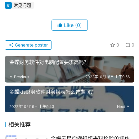
常见问题
d
e
Like
(0)
f
X
Generate poster
0
0
分
类
Sign in
Sign up
金蝶财务软件对电脑配置要求高吗？
快
Previous
2022年10月18日 上午9:56
讯
金蝶kis财务软件财务报表怎么选期间？
问
答
2022年10月19日 上午9:43
Next
相关推荐
金蝶云星空旗舰版来料检验单操作