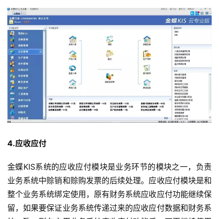
页
d
e
f
X
分
类
Sign in
Sign up
快
讯
4.应收应付
问
金蝶KIS系统的应收应付模块是业务环节的模块之一，负责
答
业务系统中赊销和赊购发票的后续处理。应收应付模块是和
整个业务系统绑定使用，原有财务系统应收应付功能继续保
留，如果要保证业务系统传递过来的应收应付数据和财务系