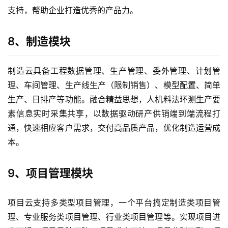
支持，帮助企业打造优秀的产品力。
首
页
8、制造模块
d
e
制造云具备工程数据管理、生产管理、委外管理、计划管
f
理、车间管理、生产线生产（限制销售）、模型配置、简单
X
生产、日排产等功能。融合精益思想，人机料法环测生产要
素信息实时采集共享，以数据驱动研产供销端到端流程打
分
通，快速相应客户需求，交付高品质产品，优化制造运营成
类
Sign in
Sign up
本。
快
9、项目管理模块
讯
问
项目云支持多类型项目管理，一个平台搞定制造类项目管
答
理、专业服务类项目管理、行业类项目管理等。实现项目进