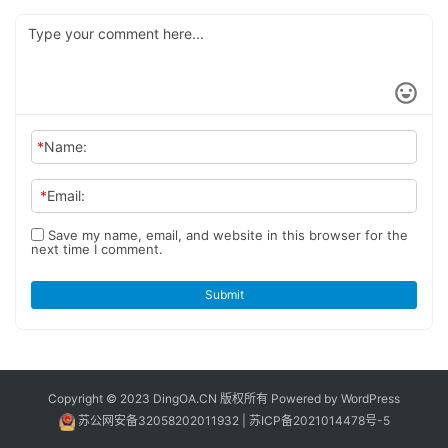
*
Name:
*
Email:
Save my name, email, and website in this browser for the
next time I comment.
Submit
Copyright © 2023 DingOA.CN 版权所有 Powered by
WordPress
苏公网安备32058202011932
|
苏ICP备2021014478号-5