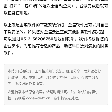
击“打开GUI客户端”的这次会自动登录），登录完成后就可
d
以正常使用啦。
e
f
以上就是金蝶软件的下载安装介绍，金蝶软件是可以用自己
X
下载安装的。如果您对金蝶云星空或其他财务软件感兴趣，
可以通过
0512-58208750
与我们联系，我们将根据您的
分
类
企业需求，为您推荐合适的产品，助您早日选到满意的财务
Sign in
Sign up
软件。
快
讯
本站(叮答)致力于工作相关知识交流、经验分享，助力读者提
升效率、减少重复劳动。部分内容整理自网络，仅供学习参
问
考，版权归原作者所有。
答
欢迎转载本站原创内容，转载时请注明出处。如认为内容侵
权，请联系 code@defx.cn，我们将依法处理。