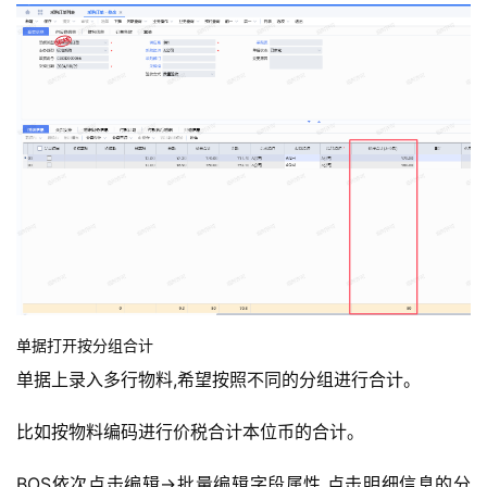
首
页
d
e
f
X
分
单据打开按分组合计
类
Sign in
Sign up
单据上录入多行物料,希望按照不同的分组进行合计。
快
比如按物料编码进行价税合计本位币的合计。
讯
BOS依次点击编辑→批量编辑字段属性,点击明细信息的分