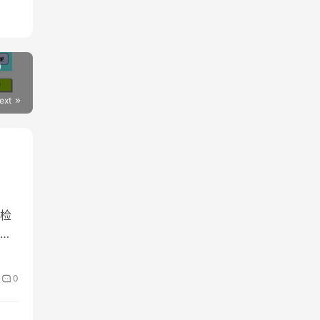
）
ext
检
然
0