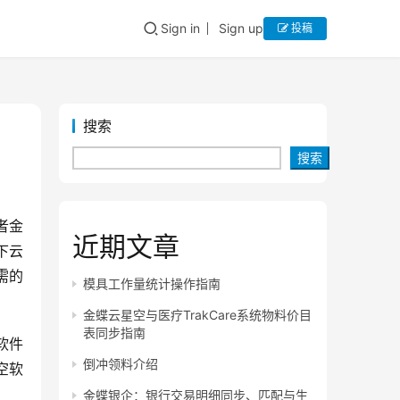
Sign in
Sign up
投稿
搜索
搜索
者金
近期文章
下云
需的
模具工作量统计操作指南
金蝶云星空与医疗TrakCare系统物料价目
表同步指南
软件
倒冲领料介绍
空软
金蝶银企：银行交易明细同步、匹配与生