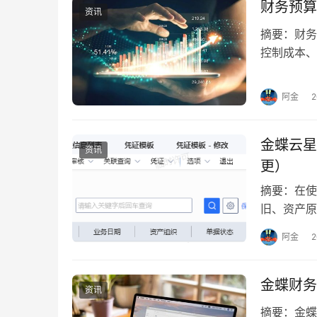
财务预算
资讯
摘要：财务
控制成本、
财务预算的
阿金
金蝶云星
资讯
更）
摘要：在使
旧、资产原
后续更新改
阿金
金蝶财务
资讯
摘要：金蝶