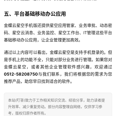
首
页
五、平台基础移动办公应用
d
金蝶云星空手机版还提供星空应用管家、业务审批、动态密
e
码、星空云消息、业务监控、星空工作台、IT管理这些平台
f
基础移动办公应用，让企业管理更加高效。
X
通过以上内容可以看出，金蝶云星空是支持手机登录的。但
分
是手机上的功能不全，只能对部分业务进行管理。如果您对
类
Sign in
Sign up
金蝶云星空，或者其他企业管理软件感兴趣，欢迎通过
0512-58208750
与我们联系，我们将根据您的需求为您
快
讯
推荐产品，助您早日找到适合的软件。
问
本站(叮答)致力于工作相关知识交流、经验分享，助力读者提
答
升效率、减少重复劳动。部分内容整理自网络，仅供学习参
考，版权归原作者所有。