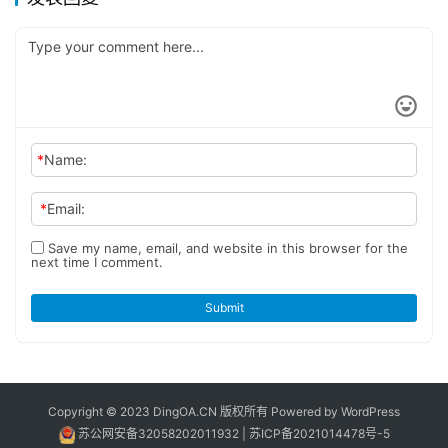
*
Name:
*
Email:
Save my name, email, and website in this browser for the
next time I comment.
Submit
Copyright © 2023 DingOA.CN 版权所有 Powered by
WordPress
苏公网安备32058202011932
|
苏ICP备2021014478号-5