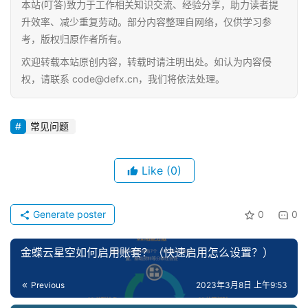
本站(叮答)致力于工作相关知识交流、经验分享，助力读者提
升效率、减少重复劳动。部分内容整理自网络，仅供学习参
首
考，版权归原作者所有。
页
欢迎转载本站原创内容，转载时请注明出处。如认为内容侵
权，请联系 code@defx.cn，我们将依法处理。
d
e
f
常见问题
X
分
Like
(0)
类
Sign in
Sign up
Generate poster
0
0
快
讯
金蝶云星空如何启用账套？（快速启用怎么设置？）
问
Previous
2023年3月8日 上午9:53
答