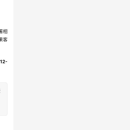
署相
果客
12-
版