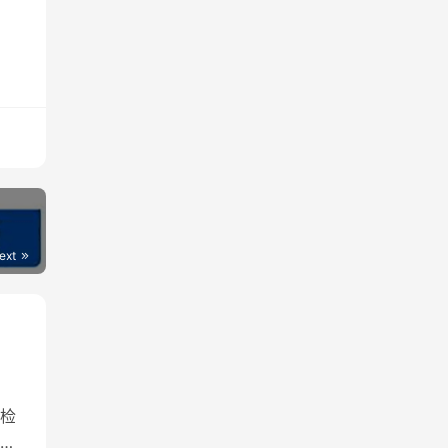
ext
检
然