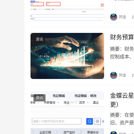
后按照抽样
阿金
财务预算
资讯
摘要：财务
控制成本、
财务预算的
阿金
金蝶云星
资讯
更）
摘要：在使
旧、资产原
后续更新改