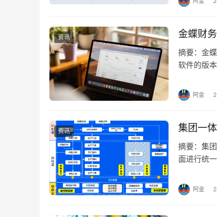
阿金
金蝶财务
资讯
摘要：金蝶
软件的版本
细了解一下
阿金
集团一体
资讯
摘要：集团
面进行统一
行一体化管
阿金