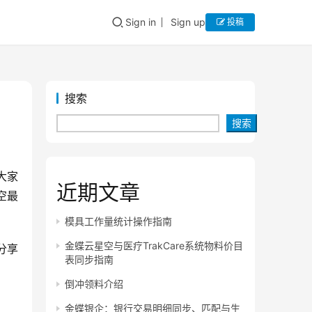
Sign in
Sign up
投稿
搜索
搜索
大家
近期文章
空最
模具工作量统计操作指南
金蝶云星空与医疗TrakCare系统物料价目
分享
表同步指南
倒冲领料介绍
金蝶银企：银行交易明细同步、匹配与生