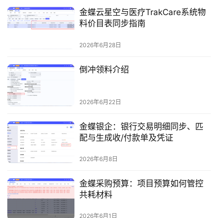
金蝶云星空与医疗TrakCare系统物
料价目表同步指南
2026年6月28日
首
倒冲领料介绍
页
2026年6月22日
d
e
金蝶银企：银行交易明细同步、匹
f
配与生成收/付款单及凭证
X
2026年6月8日
分
类
Sign in
Sign up
金蝶采购预算：项目预算如何管控
共耗材料
快
讯
2026年6月1日