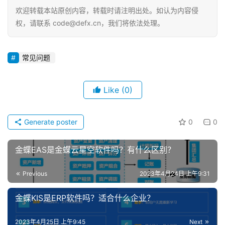
首
欢迎转载本站原创内容，转载时请注明出处。如认为内容侵
页
权，请联系 code@defx.cn，我们将依法处理。
d
e
常见问题
f
X
Like
(0)
分
类
Sign in
Sign up
Generate poster
0
0
快
金蝶EAS是金蝶云星空软件吗？有什么区别？
讯
Previous
2023年4月24日 上午9:31
问
答
金蝶KIS是ERP软件吗？适合什么企业？
2023年4月25日 上午9:45
Next