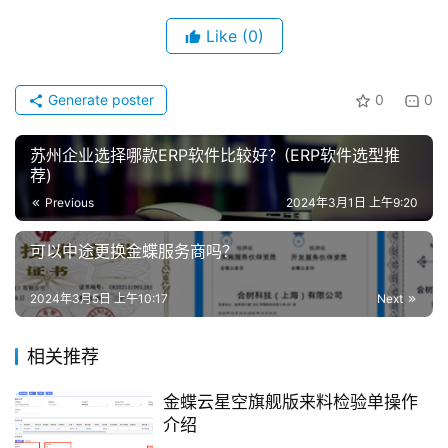
讯
Like
(0)
问
答
Generate poster
0
0
苏州企业选择哪款ERP软件比较好？(ERP软件选型推
荐)
Previous
2024年3月1日 上午9:20
可以中途更换金蝶服务商吗？
2024年3月5日 上午10:17
Next
相关推荐
金蝶云星空旗舰版来料检验单操作
介绍