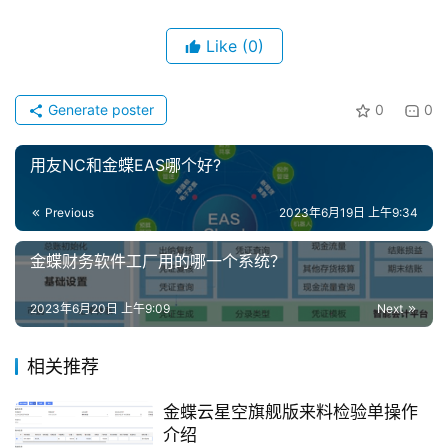
d
e
Like
(0)
f
X
Generate poster
0
0
分
用友NC和金蝶EAS哪个好?
类
Sign in
Sign up
Previous
2023年6月19日 上午9:34
快
讯
金蝶财务软件工厂用的哪一个系统？
问
2023年6月20日 上午9:09
Next
答
相关推荐
金蝶云星空旗舰版来料检验单操作
介绍