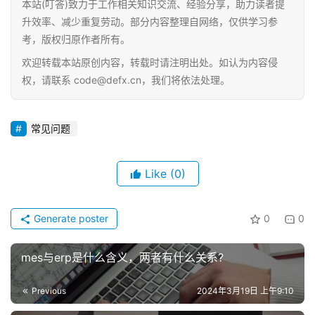
本站(叮答)致力于工作相关知识交流、经验分享，助力读者提
分
升效率、减少重复劳动。部分内容整理自网络，仅供学习参
类
Sign in
Sign up
考，版权归原作者所有。
欢迎转载本站原创内容，转载时请注明出处。如认为内容侵
快
权，请联系 code@defx.cn，我们将依法处理。
讯
问
常见问题
答
Like
(0)
Generate poster
0
0
mes与erp是什么含义，两者有什么关系?
Previous
2024年3月19日 上午9:10