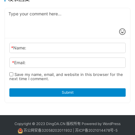
*
Name:
*
Email:
Save my name, email, and website in this browser for the
next time I comment.
Submit
Copyright © 2023 DingOA.CN 版权所有 Powered by
WordPress
苏公网安备32058202011932
|
苏ICP备2021014478号-5