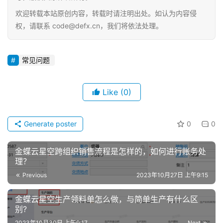
首
欢迎转载本站原创内容，转载时请注明出处。如认为内容侵
页
权，请联系 code@defx.cn，我们将依法处理。
d
e
常见问题
f
X
Like
(0)
分
类
Sign in
Sign up
Generate poster
0
0
快
金蝶云星空跨组织销售流程是怎样的，如何进行账务处
讯
理？
Previous
2023年10月27日 上午9:15
问
答
金蝶云星空生产领料单怎么做，与简单生产有什么区
别?
2023年10月30日 上午9:17
Next