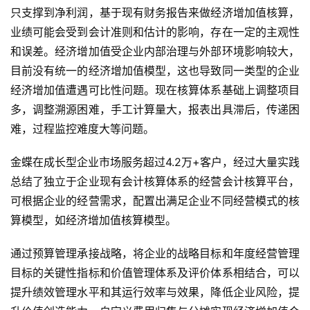
只支撑到净利润，基于现有财务报告来做经济增加值核算，
业绩可能会受到会计准则和估计的影响，存在一定的主观性
和误差。经济增加值受企业内部治理与外部环境影响较大，
首
目前没有统一的经济增加值模型，这也导致同一类型的企业
页
经济增加值遭遇可比性问题。现在核算体系基础上调整项目
多，调整溯源困难，手工计算量大，报表出具滞后，传递困
d
难，过程监控难度大等问题。
e
f
金蝶在成长型企业市场服务超过4.2万+客户，经过大量实践
X
总结了独立于企业现有会计核算体系的经营会计核算平台，
可根据企业的经营需求，配置出满足企业不同经营模式的核
分
算模型，如经济增加值核算模型。
类
Sign in
Sign up
通过预算管理承接战略，将企业的战略目标和年度经营管理
快
目标的关键性指标和价值管理体系及评价体系相结合，可以
讯
提升绩效管理水平和其运行效率与效果，降低企业风险，提