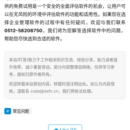
供的免费试用是一个安全的全面评估软件的机会，让用户可
以在无风险的环境中评估软件的功能和适用性。如果您在选
择企业管理软件的过程中有任何疑问，欢迎与我们联系
0512-58208750
，我们将为您解答选择软件中的问题，
帮助您尽快选到合适的软件。
首
页
本站(叮答)致力于工作相关知识交流、经验分享，助力读者提
d
升效率、减少重复劳动。部分内容整理自网络，仅供学习参
e
考，版权归原作者所有。
f
X
欢迎转载本站原创内容，转载时请注明出处。如认为内容侵
权，请联系 code@defx.cn，我们将依法处理。
分
类
Sign in
Sign up
常见问题
快
讯
Like
(0)