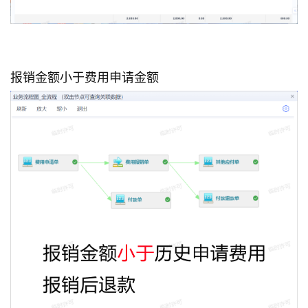
首
页
d
报销金额小于费用申请金额
e
f
X
分
类
Sign in
Sign up
快
讯
问
答