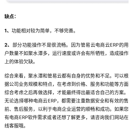
缺点：
首
页
1、
功能相对较为简单，不够完善。
d
2、
部分功能操作不是很流畅。因为管易云电商云ERP的用
e
户数量不如聚水潭多，运行速度或许会有所牺牲，造成操作
f
上的体验欠缺。
X
综合来看，聚水潭和管易云都有自身的优势和不足。可以根
分
据公司业务规模和特点，在考虑到价格、服务和功能等方面
类
Sign in
Sign up
综合考虑之后再做选择，才能最终得出最适合自己的方案。
无论选择哪种电商云ERP，都需要注重数据安全和有效的售
快
前、售后服务，以利于电商企业运营的顺畅和成功。如果您
讯
有电商ERP软件需求或者还想了解更多，请咨询我们网站在
问
线客服哦。
答