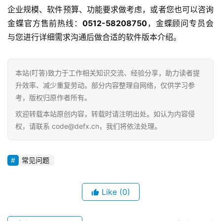
f
企业规模、软件预算、功能要求做考虑，或者您也可以咨询
X
金蝶官方售前热线：
0512-58208750
，金蝶顾问专员会
与您进行详细需求沟通后做合适的软件版本介绍。
分
类
Sign in
Sign up
本站(叮答)致力于工作相关知识交流、经验分享，助力读者提
快
升效率、减少重复劳动。部分内容整理自网络，仅供学习参
讯
考，版权归原作者所有。
欢迎转载本站原创内容，转载时请注明出处。如认为内容侵
问
权，请联系 code@defx.cn，我们将依法处理。
答
常见问题
Like
(0)