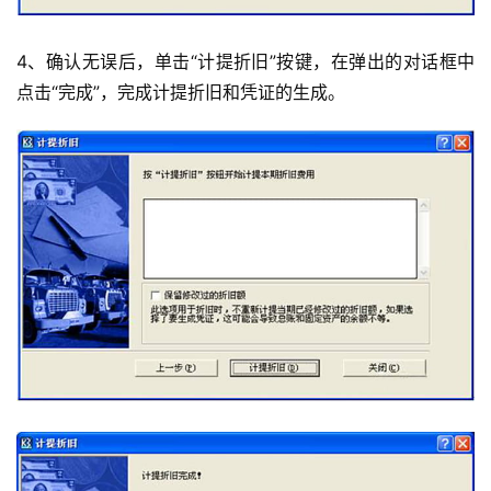
4、确认无误后，单击“计提折旧”按键，在弹出的对话框中
点击“完成”，完成计提折旧和凭证的生成。
首
页
d
e
f
X
分
类
Sign in
Sign up