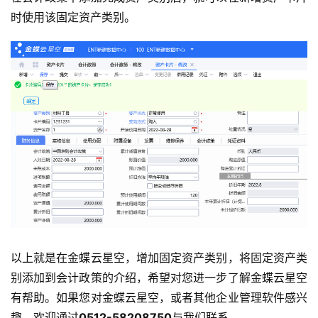
时使用该固定资产类别。
首
页
d
e
f
X
分
类
Sign in
Sign up
快
以上就是在金蝶云星空，增加固定资产类别，将固定资产类
讯
别添加到会计政策的介绍，希望对您进一步了解金蝶云星空
有帮助。如果您对金蝶云星空，或者其他企业管理软件感兴
问
趣，欢迎通过
0512-58208750
与我们联系。