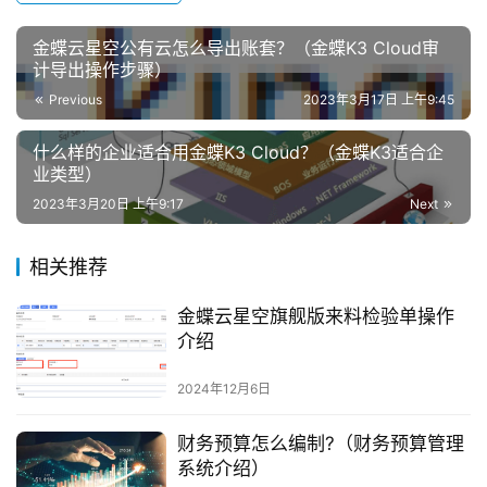
f
X
金蝶云星空公有云怎么导出账套？（金蝶K3 Cloud审
计导出操作步骤）
分
Previous
2023年3月17日 上午9:45
类
Sign in
Sign up
什么样的企业适合用金蝶K3 Cloud？（金蝶K3适合企
业类型）
快
讯
2023年3月20日 上午9:17
Next
问
相关推荐
答
金蝶云星空旗舰版来料检验单操作
介绍
2024年12月6日
财务预算怎么编制?（财务预算管理
系统介绍）