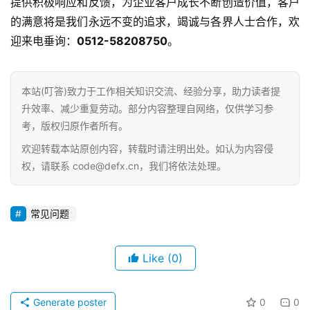
提供积极响应和反馈，为企业客户成长不断创造价值，客户
的满意将是我们永远不变的追求，竭诚与各界人士合作，欢
迎来电垂询：
0512-58208750
。
本站(叮答)致力于工作相关知识交流、经验分享，助力读者提
升效率、减少重复劳动。部分内容整理自网络，仅供学习参
考，版权归原作者所有。
欢迎转载本站原创内容，转载时请注明出处。如认为内容侵
权，请联系 code@defx.cn，我们将依法处理。
常见问题
首
页
Like
(0)
d
e
Generate poster
0
0