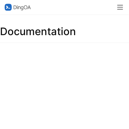
Documentation
首
页
d
e
f
X